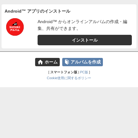
Android™ アプリのインストール
Android™ からオンラインアルバムの作成・編
集、共有ができます。
インストール
⌂
📕
ホーム
アルバムを作成
[
スマートフォン版
|
PC版
]
Cookie使用に関するポリシー