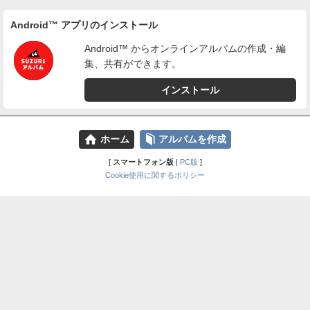
Android™ アプリのインストール
Android™ からオンラインアルバムの作成・編
集、共有ができます。
インストール
⌂
📕
ホーム
アルバムを作成
[
スマートフォン版
|
PC版
]
Cookie使用に関するポリシー