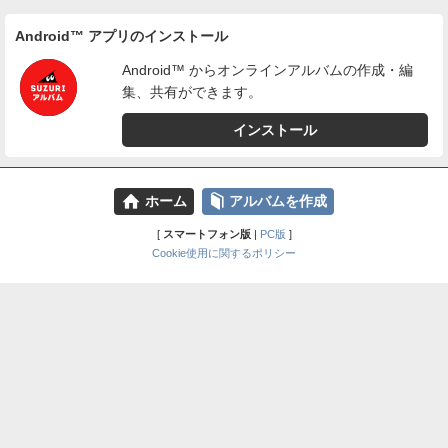
Android™ アプリのインストール
Android™ からオンラインアルバムの作成・編
集、共有ができます。
インストール
⌂
📕
ホーム
アルバムを作成
[
スマートフォン版
|
PC版
]
Cookie使用に関するポリシー