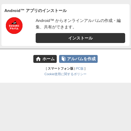
Android™ アプリのインストール
Android™ からオンラインアルバムの作成・編
集、共有ができます。
インストール
⌂
📕
ホーム
アルバムを作成
[
スマートフォン版
|
PC版
]
Cookie使用に関するポリシー