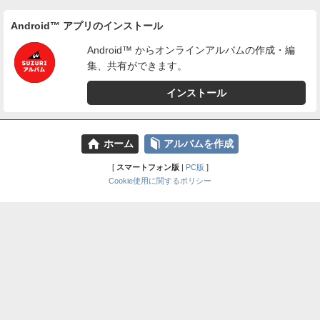
Android™ アプリのインストール
Android™ からオンラインアルバムの作成・編
集、共有ができます。
インストール
⌂
📕
ホーム
アルバムを作成
[
スマートフォン版
|
PC版
]
Cookie使用に関するポリシー