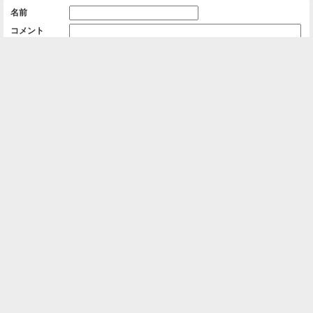
名前
コメント
削除用パスワード

一覧に戻る
Android™ アプリのインストール
Android™ からオンラインアルバムの作成・編
集、共有ができます。
インストール
⌂
📕
ホーム
アルバムを作成