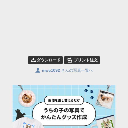
📥
🌄
ダウンロード
プリント注文
👤
mwc1092
さんの写真一覧へ