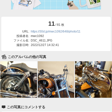
11
/ 81 枚
URL:
https://30d.jp/mwc1092/648/photo/11
投稿者名:
mwc1092
ファイル名:
DSC_4611.JPG
撮影日時:
2022/12/27 14:32:41
🌄
このアルバムの他の写真

この写真にコメントする