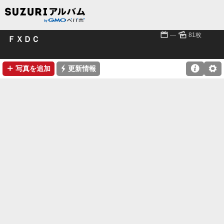
📅
🌄
---
81枚
ＦＸＤＣ
➕
⚡

⚙
写真を追加
更新情報