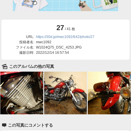
27
/ 41 枚
URL:
https://30d.jp/mwc1092/642/photo/27
投稿者名:
mwc1092
ファイル名:
W1024Q75_DSC_4253.JPG
撮影日時:
2022/12/14 16:57:54
🌄
このアルバムの他の写真

この写真にコメントする