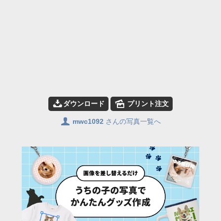
📥
🌄
ダウンロード
プリント注文
👤
mwc1092
さんの写真一覧へ