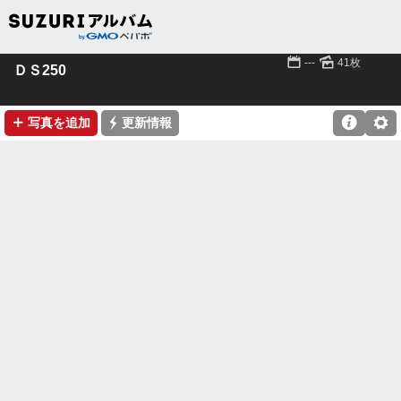
📅
🌄
---
41枚
ＤＳ250
➕
⚡

⚙
写真を追加
更新情報