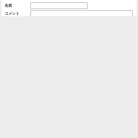
名前
コメント
削除用パスワード

一覧に戻る
Android™ アプリのインストール
Android™ からオンラインアルバムの作成・編
集、共有ができます。
インストール
⌂
📕
ホーム
アルバムを作成