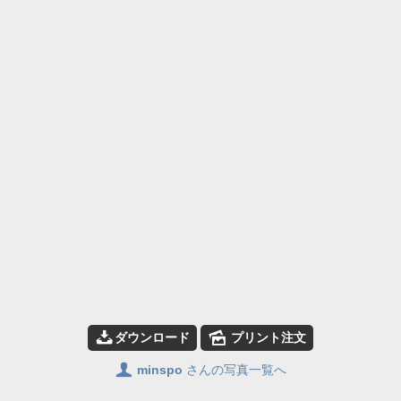
📥
🌄
ダウンロード
プリント注文
👤
minspo
さんの写真一覧へ