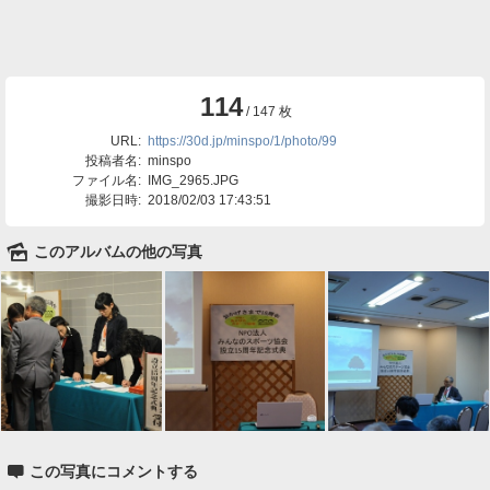
114
/ 147 枚
URL:
https://30d.jp/minspo/1/photo/99
投稿者名:
minspo
ファイル名:
IMG_2965.JPG
撮影日時:
2018/02/03 17:43:51
🌄
このアルバムの他の写真

この写真にコメントする