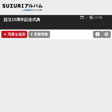
📅
🌄
---
147枚
設立15周年記念式典
➕
⚡

⚙
写真を追加
更新情報