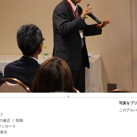
写真をプ
このアルバ
17
の修正
｜
削除
ウンロード
を表示