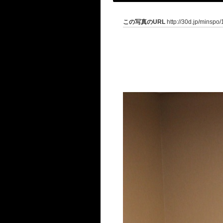
この写真のURL
http://30d.jp/minspo