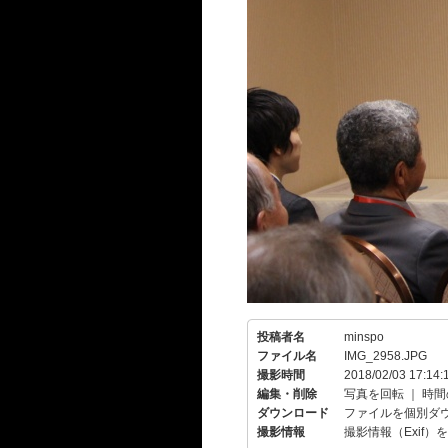
投稿者名
minspo
ファイル名
IMG_2958.JPG
撮影時間
2018/02/03 17:14:
編集・削除
写真を回転
｜
時間
ダウンロード
ファイルを個別ダ
撮影情報
撮影情報（Exif）