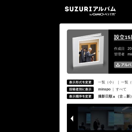
SUZ
設立1
作成日
20
管理者
m
一覧（小）
｜
一覧（
minspo
｜
すべて
撮影日順▲（古→新