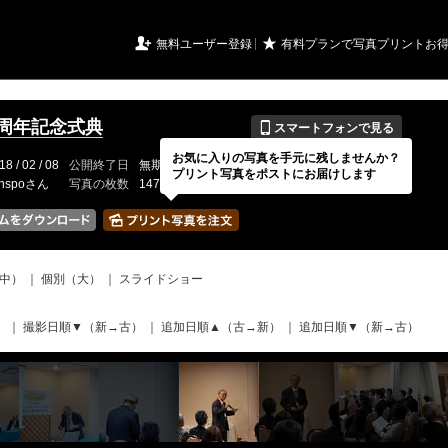
URIアルバム

★
無料ユーザー登録
有料プランで写真プリントお
📱
5周年記念式典
スマートフォンで見る
お気に入りの写真を手元に残しませんか？
18 / 02 / 08
公開終了日
無期限
イベントの期間
---
プリント写真をポストにお届けします
inspoさん
写真の枚数
147 / 150枚
中）
｜
個別（大）
｜
スライドショー
）
｜
撮影日順▼（新→古）
｜
追加日順▲（古→新）
｜
追加日順▼（新→古）