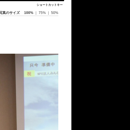
ショートカットキー
写真のサイズ
100%
｜
75%
｜
50%