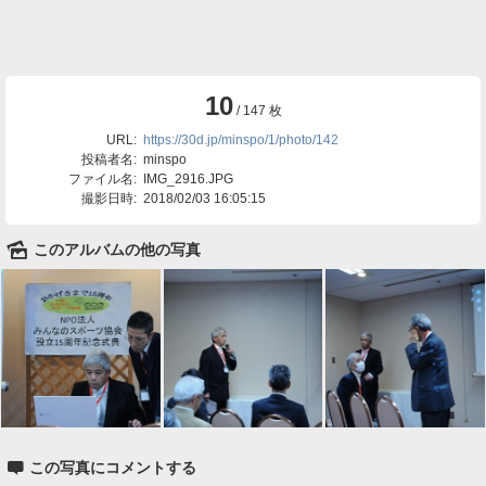
10
/ 147 枚
URL:
https://30d.jp/minspo/1/photo/142
投稿者名:
minspo
ファイル名:
IMG_2916.JPG
撮影日時:
2018/02/03 16:05:15
🌄
このアルバムの他の写真

この写真にコメントする