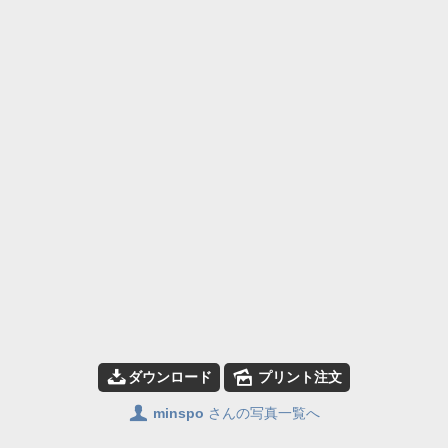
📥
🌄
ダウンロード
プリント注文
👤
minspo
さんの写真一覧へ