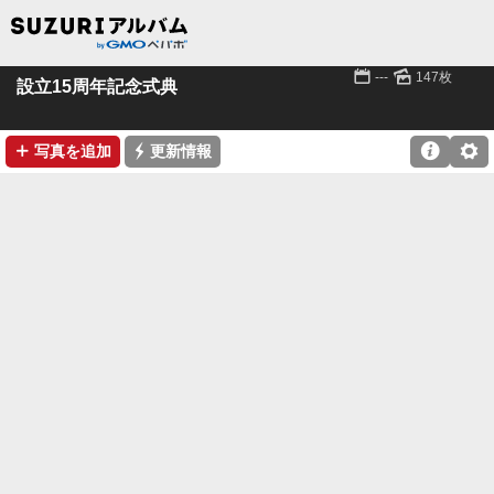
📅
🌄
---
147枚
設立15周年記念式典
➕
⚡

⚙
写真を追加
更新情報