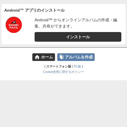
Android™ アプリのインストール
Android™ からオンラインアルバムの作成・編
集、共有ができます。
インストール
⌂
📕
ホーム
アルバムを作成
[
スマートフォン版
|
PC版
]
Cookie使用に関するポリシー