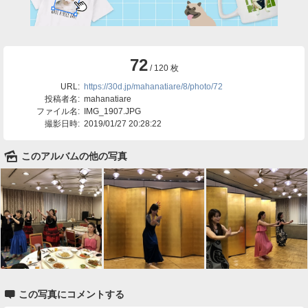
72
/ 120 枚
URL:
https://30d.jp/mahanatiare/8/photo/72
投稿者名:
mahanatiare
ファイル名:
IMG_1907.JPG
撮影日時:
2019/01/27 20:28:22
🌄
このアルバムの他の写真

この写真にコメントする