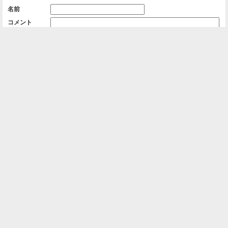
名前
コメント
削除用パスワード

一覧に戻る
Android™ アプリのインストール
Android™ からオンラインアルバムの作成・編
集、共有ができます。
インストール
⌂
📕
ホーム
アルバムを作成