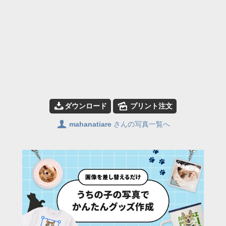
📥
🌄
ダウンロード
プリント注文
👤
mahanatiare
さんの写真一覧へ