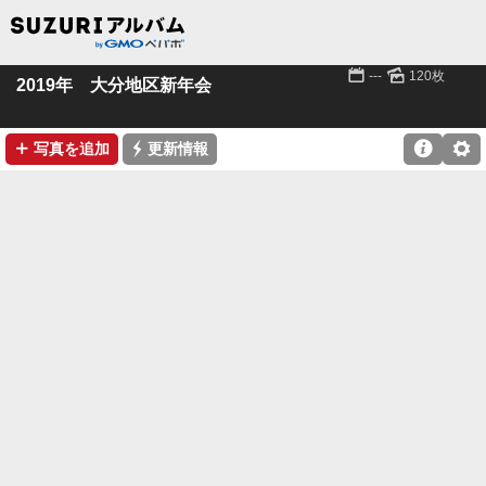
📅
🌄
---
120枚
2019年 大分地区新年会
➕
⚡

⚙
写真を追加
更新情報