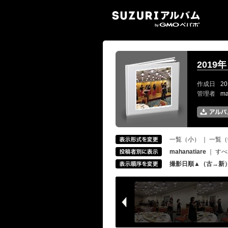
SUZ
201
作成日
20
管理者
ma
一覧（小）
｜
一覧（
mahanatiare
｜
すべ
撮影日順▲（古→新