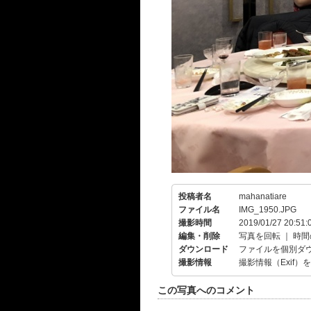
投稿者名
mahanatiare
ファイル名
IMG_1950.JPG
撮影時間
2019/01/27 20:51:
編集・削除
写真を回転
｜
時間
ダウンロード
ファイルを個別ダ
撮影情報
撮影情報（Exif）
この写真へのコメント