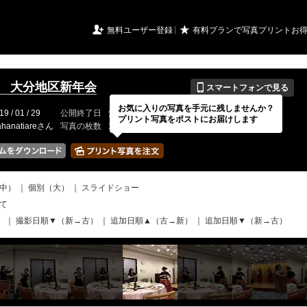
URIアルバム

★
無料ユーザー登録
有料プランで写真プリントお
📱
9年 大分地区新年会
スマートフォンで見る
お気に入りの写真を手元に残しませんか？
19 / 01 / 29
公開終了日
無期限
イベントの期間
---
プリント写真をポストにお届けします
hanatiareさん
写真の枚数
120 / 2000枚
中）
｜
個別（大）
｜
スライドショー
て
）
｜
撮影日順▼（新→古）
｜
追加日順▲（古→新）
｜
追加日順▼（新→古）