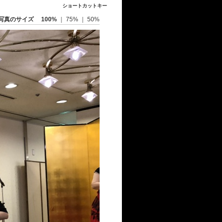
ショートカットキー
写真のサイズ
100%
｜
75%
｜
50%