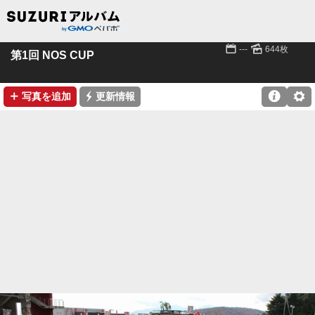
📅
🌄
---
644枚
第1回 NOS CUP
➕
⚡

⚙
写真を追加
更新情報