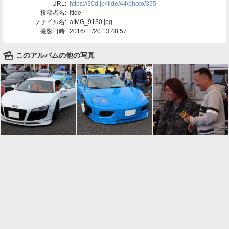
URL:
https://30d.jp/ltide/44/photo/355
投稿者名:
ltide
ファイル名:
aIMG_9130.jpg
撮影日時:
2016/11/20 13:48:57
🌄
このアルバムの他の写真

一覧に戻る
Android™ アプリのインストール
Android™ からオンラインアルバムの作成・編
集、共有ができます。