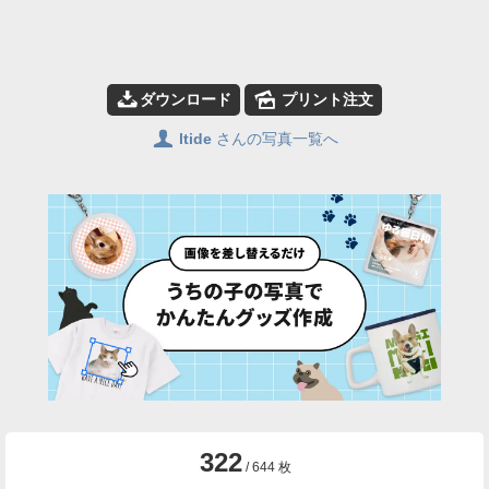
📥
🌄
ダウンロード
プリント注文
👤
ltide
さんの写真一覧へ
322
/ 644 枚