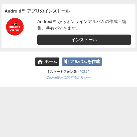
Android™ アプリのインストール
Android™ からオンラインアルバムの作成・編
集、共有ができます。
インストール
⌂
📕
ホーム
アルバムを作成
[
スマートフォン版
|
PC版
]
Cookie使用に関するポリシー