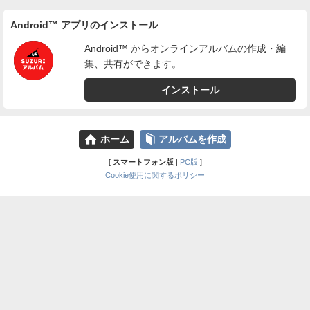
Android™ アプリのインストール
Android™ からオンラインアルバムの作成・編
集、共有ができます。
インストール
⌂
📕
ホーム
アルバムを作成
[
スマートフォン版
|
PC版
]
Cookie使用に関するポリシー