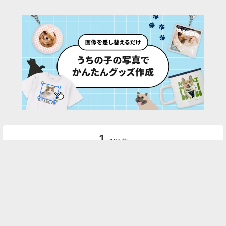
1
/ 190 枚
URL:
https://30d.jp/kobunoki/17/photo/1
投稿者名:
kobunoki
ファイル名:
0CBE898D-9E83-4179-B450-470E8AD42D23.JPEG
撮影日時:
2025/04/07 10:45:41
🌄
このアルバムの他の写真