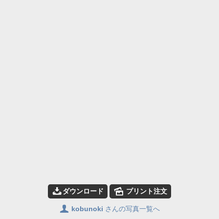
📥
🌄
ダウンロード
プリント注文
👤
kobunoki
さんの写真一覧へ