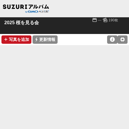
📅
🌄
---
190枚
2025 桜を見る会
➕
⚡

⚙
写真を追加
更新情報