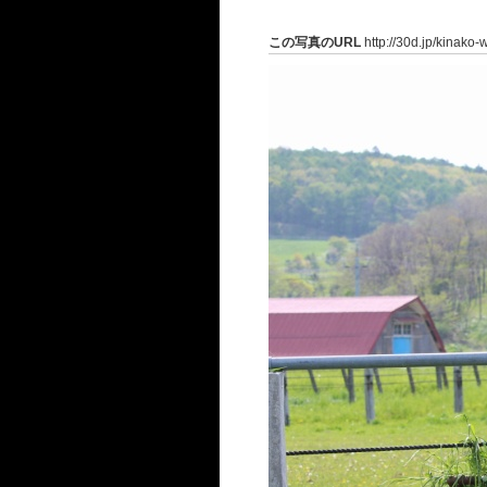
この写真のURL
http://30d.jp/kinako