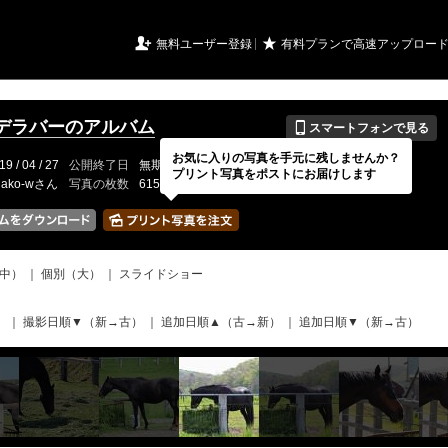
URIアルバム

★
無料ユーザー登録
有料プランで高速アップロー
📱
デラバーのアルバム
スマートフォンで見る
お気に入りの写真を手元に残しませんか？
19 / 04 / 27
公開終了日
無期限
イベントの期間
---
プリント写真をポストにお届けします
nako-wさん
写真の枚数
615 / 2000枚
中）
｜
個別（大）
｜
スライドショー
）
｜
撮影日順▼（新→古）
｜
追加日順▲（古→新）
｜
追加日順▼（新→古）