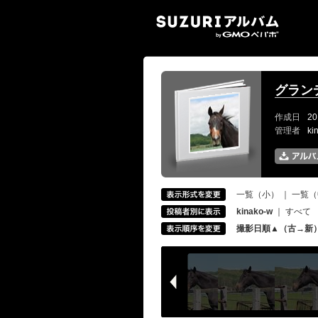
SUZ
グラン
作成日
20
管理者
ki
一覧（小）
｜
一覧（
kinako-w
｜
すべて
撮影日順▲（古→新