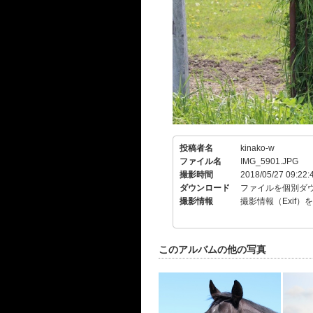
投稿者名
kinako-w
ファイル名
IMG_5901.JPG
撮影時間
2018/05/27 09:22:
ダウンロード
ファイルを個別ダ
撮影情報
撮影情報（Exif）
このアルバムの他の写真