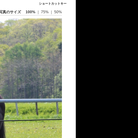
ショートカットキー
写真のサイズ
100%
｜
75%
｜
50%