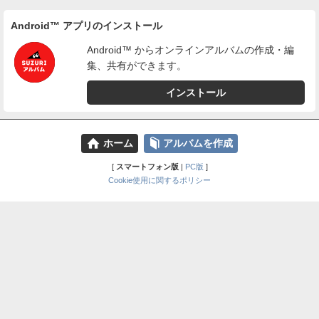
Android™ アプリのインストール
Android™ からオンラインアルバムの作成・編
集、共有ができます。
インストール
⌂
📕
ホーム
アルバムを作成
[
スマートフォン版
|
PC版
]
Cookie使用に関するポリシー