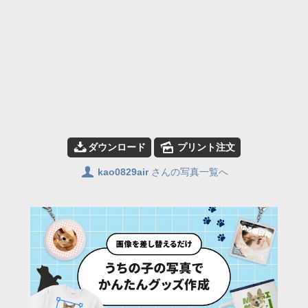
📥
🌄
ダウンロード
プリント注文
👤
kao0829air
さんの写真一覧へ