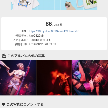
86
/ 278 枚
URL:
https://30d.jp/kao0829air/412/photo/86
投稿者名:
kao0829air
ファイル名:
190818-086.JPG
撮影日時:
2019/08/31 20:33:52
🌄
このアルバムの他の写真

この写真にコメントする