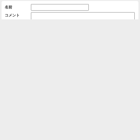
名前
コメント
削除用パスワード

一覧に戻る
Android™ アプリのインストール
Android™ からオンラインアルバムの作成・編
集、共有ができます。
インストール