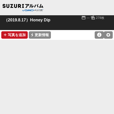
📅
🌄
---
278枚
（2019.8.17）Honey Dip
➕
⚡

⚙
写真を追加
更新情報