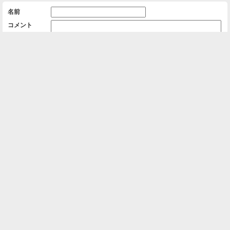
名前
コメント
削除用パスワード

一覧に戻る
Android™ アプリのインストール
Android™ からオンラインアルバムの作成・編
集、共有ができます。
インストール