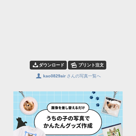
📥
🌄
ダウンロード
プリント注文
👤
kao0829air
さんの写真一覧へ