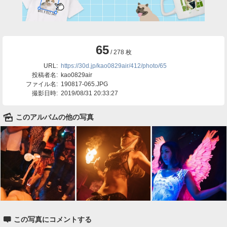
65
/ 278 枚
URL:
https://30d.jp/kao0829air/412/photo/65
投稿者名:
kao0829air
ファイル名:
190817-065.JPG
撮影日時:
2019/08/31 20:33:27
🌄
このアルバムの他の写真

この写真にコメントする