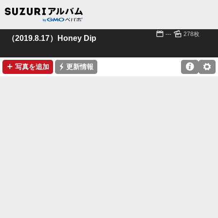
📅
🌄
---
278枚
（2019.8.17）Honey Dip
➕
⚡

⚙
写真を追加
更新情報