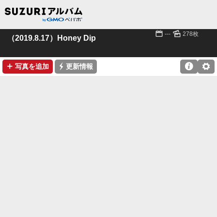
📅
🌄
---
278枚
（2019.8.17）Honey Dip
➕
⚡

⚙
写真を追加
更新情報