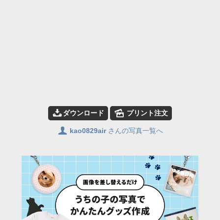
📥
🌄
ダウンロード
プリント注文
👤
kao0829air
さんの写真一覧へ