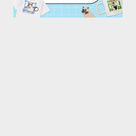
27
/ 278 枚
URL:
https://30d.jp/kao0829air/412/photo/27
投稿者名:
kao0829air
ファイル名:
190817-027.JPG
撮影日時:
2019/08/31 20:32:37
🌄
このアルバムの他の写真