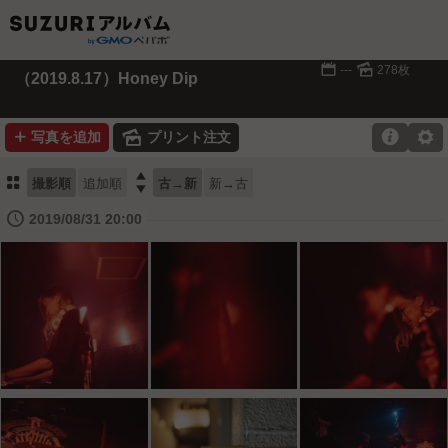
📅
🌄
---
278枚
（2019.8.17）Honey Dip
➕
🌄

⚙
写真を追加
プリント注文
⚏

撮影順
追加順
古→新
新→古
🕔
2019/08/31 20:00