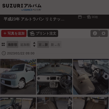
📅
🌄
---
90枚
平成23年 アルトラパン リミテッド（薄緑／白）
➕
🌄

⚙
写真を追加
プリント注文
⚏

撮影順
追加順
古→新
新→古
🕔
2023/01/22 09:00