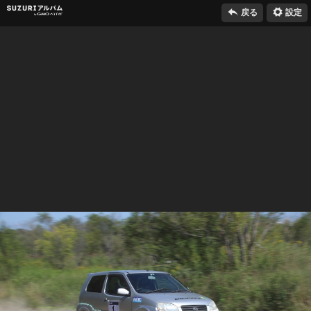

⚙
SUZURIアルバム
戻る
設定