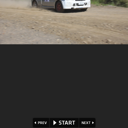
⏪
⏩
▶