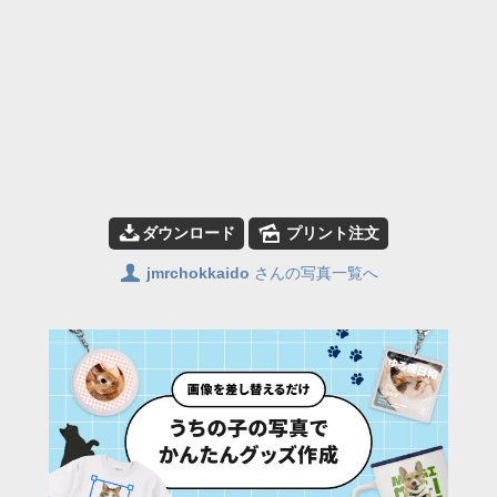
📥
🌄
ダウンロード
プリント注文
👤
jmrchokkaido
さんの写真一覧へ