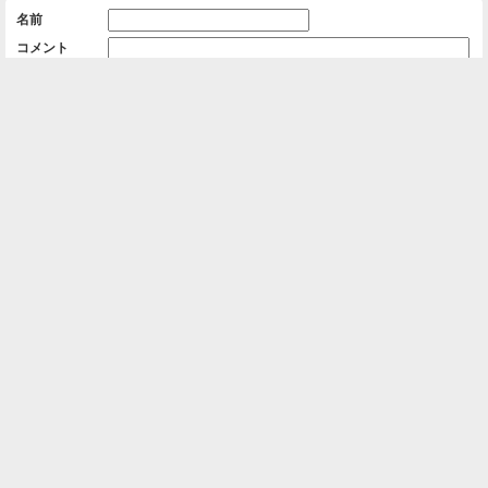
名前
コメント
削除用パスワード

一覧に戻る
Android™ アプリのインストール
Android™ からオンラインアルバムの作成・編
集、共有ができます。
インストール
⌂
📕
ホーム
アルバムを作成