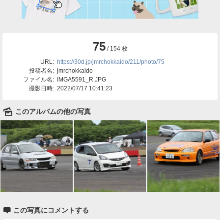
75
/ 154 枚
URL:
https://30d.jp/jmrchokkaido/211/photo/75
投稿者名:
jmrchokkaido
ファイル名:
IMGA5591_R.JPG
撮影日時:
2022/07/17 10:41:23
🌄
このアルバムの他の写真

この写真にコメントする