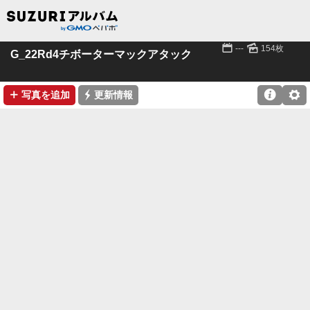
📅
🌄
---
154枚
G_22Rd4チボーターマックアタック
➕
⚡

⚙
写真を追加
更新情報