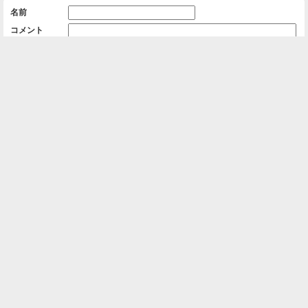
名前
コメント
削除用パスワード

一覧に戻る
Android™ アプリのインストール
Android™ からオンラインアルバムの作成・編
集、共有ができます。
インストール
⌂
📕
ホーム
アルバムを作成