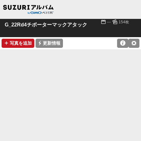
📅
🌄
---
154枚
G_22Rd4チボーターマックアタック
➕
⚡

⚙
写真を追加
更新情報