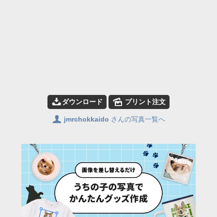
📥
🌄
ダウンロード
プリント注文
👤
jmrchokkaido
さんの写真一覧へ