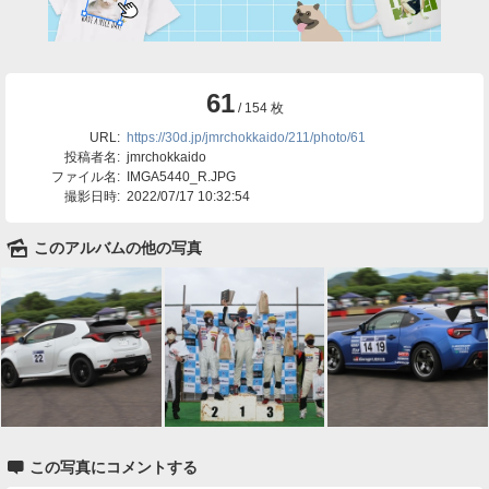
61
/ 154 枚
URL:
https://30d.jp/jmrchokkaido/211/photo/61
投稿者名:
jmrchokkaido
ファイル名:
IMGA5440_R.JPG
撮影日時:
2022/07/17 10:32:54
🌄
このアルバムの他の写真

この写真にコメントする