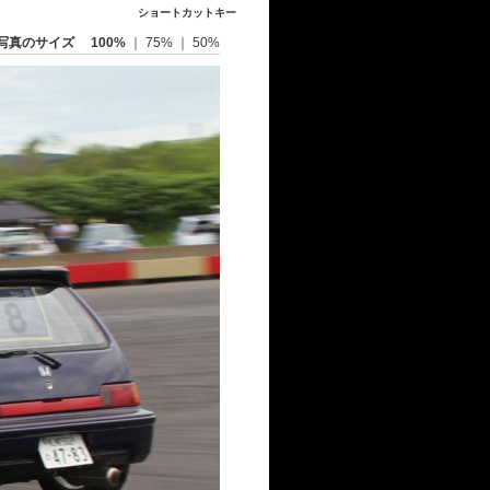
ショートカットキー
写真のサイズ
100%
｜
75%
｜
50%