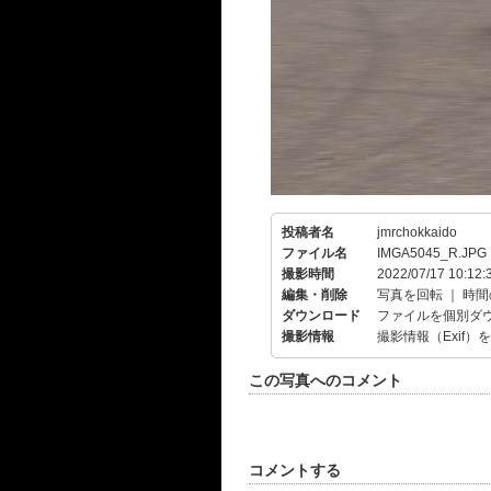
投稿者名
jmrchokkaido
ファイル名
IMGA5045_R.JPG
撮影時間
2022/07/17 10:12:
編集・削除
写真を回転
｜
時間
ダウンロード
ファイルを個別ダ
撮影情報
撮影情報（Exif）
この写真へのコメント
コメントする