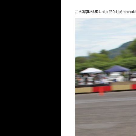
この写真のURL
http://30d.jp/jmrcho