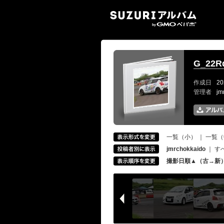
SUZ
G_2
作成日
20
管理者
jm
一覧（小）
｜
一覧（
jmrchokkaido
｜
す
撮影日順▲（古→新