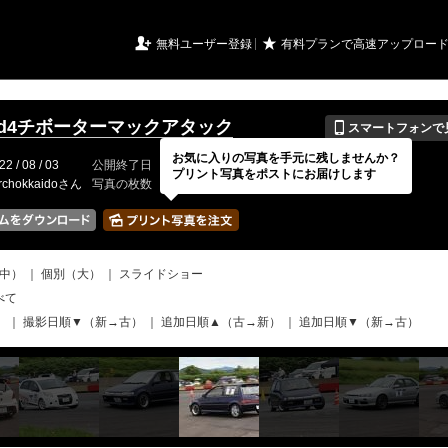
URIアルバム

★
無料ユーザー登録
有料プランで高速アップロー
📱
2Rd4チボーターマックアタック
スマートフォンで
お気に入りの写真を手元に残しませんか？
22 / 08 / 03
公開終了日
無期限
イベントの期間
2022 / 07 / 17
プリント写真をポストにお届けします
rchokkaidoさん
写真の枚数
154 / 2000枚
中）
｜
個別（大）
｜
スライドショー
べて
）
｜
撮影日順▼（新→古）
｜
追加日順▲（古→新）
｜
追加日順▼（新→古）