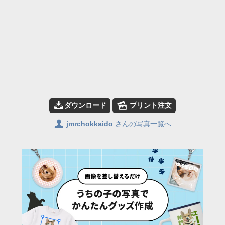
📥
🌄
ダウンロード
プリント注文
👤
jmrchokkaido
さんの写真一覧へ