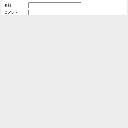
名前
コメント
削除用パスワード

一覧に戻る
Android™ アプリのインストール
Android™ からオンラインアルバムの作成・編
集、共有ができます。
インストール
⌂
📕
ホーム
アルバムを作成