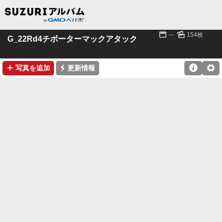
📅
🌄
---
154枚
G_22Rd4チボーターマックアタック
➕
⚡

⚙
写真を追加
更新情報