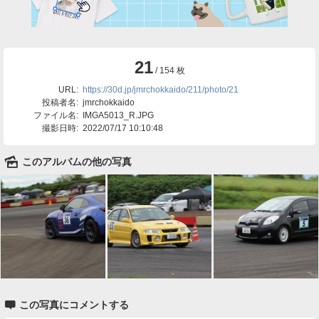
21
/ 154 枚
URL:
https://30d.jp/jmrchokkaido/211/photo/21
投稿者名:
jmrchokkaido
ファイル名:
IMGA5013_R.JPG
撮影日時:
2022/07/17 10:10:48
🌄
このアルバムの他の写真

この写真にコメントする