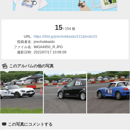
15
/ 154 枚
URL:
https://30d.jp/jmrchokkaido/211/photo/15
投稿者名:
jmrchokkaido
ファイル名:
IMGA4950_R.JPG
撮影日時:
2022/07/17 10:06:09
🌄
このアルバムの他の写真

この写真にコメントする