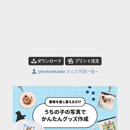
📥
🌄
ダウンロード
プリント注文
👤
jmrchokkaido
さんの写真一覧へ