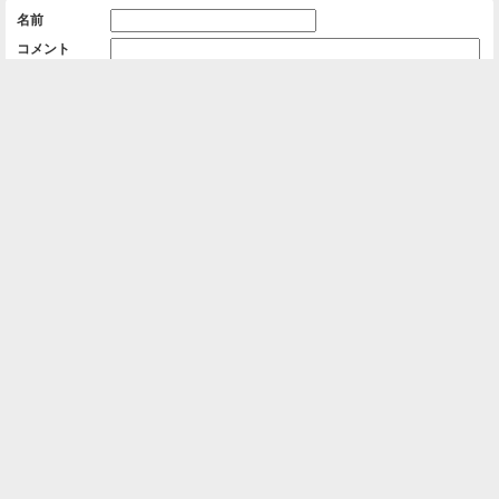
名前
コメント
削除用パスワード

一覧に戻る
Android™ アプリのインストール
Android™ からオンラインアルバムの作成・編
集、共有ができます。
インストール
⌂
📕
ホーム
アルバムを作成