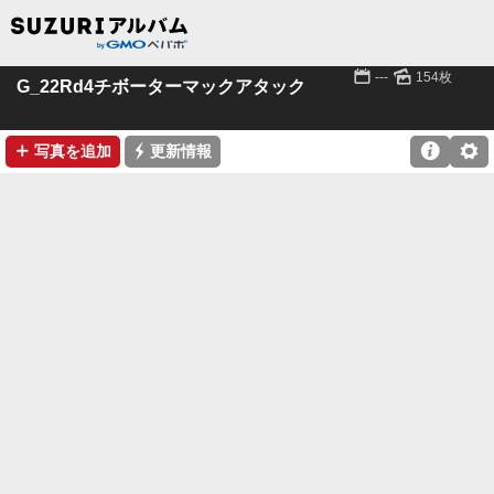
📅
🌄
---
154枚
G_22Rd4チボーターマックアタック
➕
⚡

⚙
写真を追加
更新情報