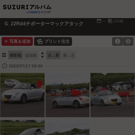
📅
🌄
---
154枚
G_22Rd4チボーターマックアタック
➕
🌄

⚙
写真を追加
プリント注文
⚏

撮影順
追加順
古→新
新→古
🕔
2022/07/17 09:00