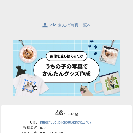
👤
jclo
さんの写真一覧へ
46
/ 1887 枚
URL:
https://30d.jp/jclo/80/photo/1707
投稿者名:
jclo
ファイル名:
IMG_0916.JPG