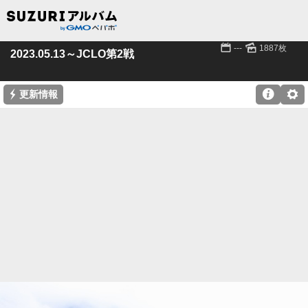
📅
🌄
---
1887枚
2023.05.13～JCLO第2戦
⚡

⚙
更新情報