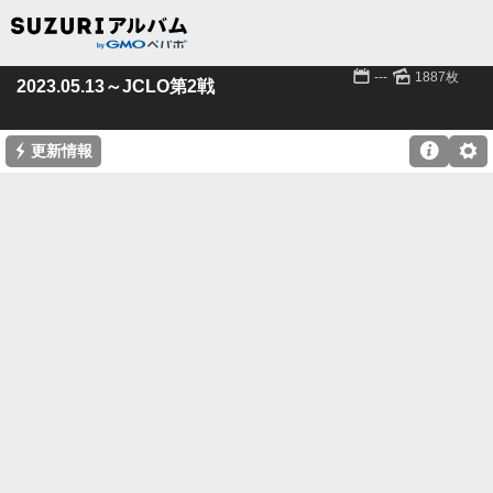
📅
🌄
---
1887枚
2023.05.13～JCLO第2戦
⚡

⚙
更新情報