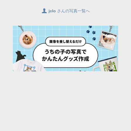
👤
jclo
さんの写真一覧へ
88
/ 1887 枚
URL:
https://30d.jp/jclo/80/photo/1091
投稿者名:
jclo
ファイル名:
DSC_9240.JPG
撮影日時:
2023/05/13 08:01:26