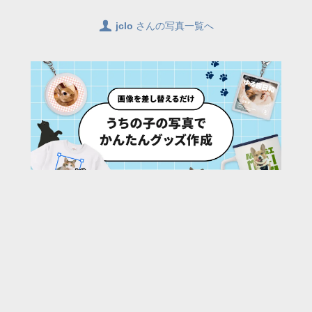
👤
jclo
さんの写真一覧へ
78
/ 1887 枚
URL:
https://30d.jp/jclo/80/photo/1081
投稿者名:
jclo
ファイル名:
DSC_9229.JPG
撮影日時:
2023/05/13 08:00:59