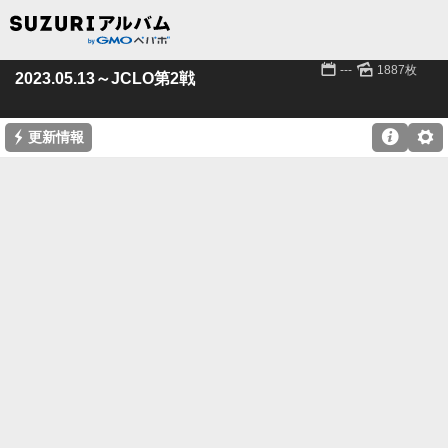
📅
🌄
---
1887枚
2023.05.13～JCLO第2戦
⚡

⚙
更新情報