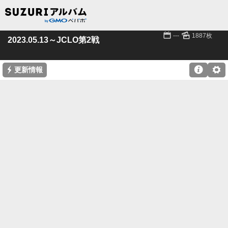
📅
🌄
---
1887枚
2023.05.13～JCLO第2戦
⚡

⚙
更新情報