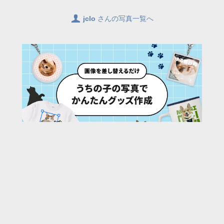
👤
jclo
さんの写真一覧へ
77
/ 1887 枚
URL:
https://30d.jp/jclo/80/photo/1080
投稿者名:
jclo
ファイル名:
DSC_9228.JPG
撮影日時:
2023/05/13 08:00:47