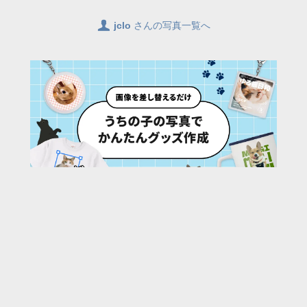
👤
jclo
さんの写真一覧へ
66
/ 1887 枚
URL:
https://30d.jp/jclo/80/photo/1069
投稿者名:
jclo
ファイル名:
DSC_9217.JPG
撮影日時:
2023/05/13 07:59:51