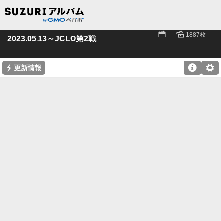
📅
🌄
---
1887枚
2023.05.13～JCLO第2戦
⚡

⚙
更新情報