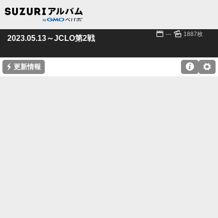
📅
🌄
---
1887枚
2023.05.13～JCLO第2戦
⚡

⚙
更新情報