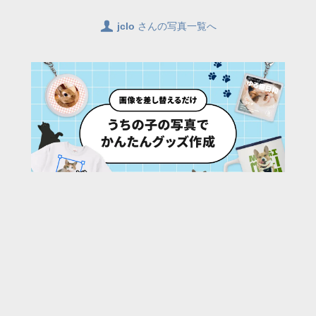
👤
jclo
さんの写真一覧へ
63
/ 1887 枚
URL:
https://30d.jp/jclo/80/photo/1066
投稿者名:
jclo
ファイル名:
DSC_9214.JPG
撮影日時:
2023/05/13 07:59:44