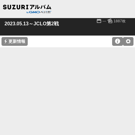
📅
🌄
---
1887枚
2023.05.13～JCLO第2戦
⚡

⚙
更新情報