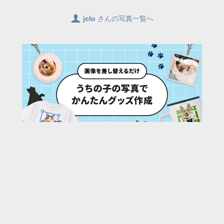
👤
jclo
さんの写真一覧へ
62
/ 1887 枚
URL:
https://30d.jp/jclo/80/photo/1065
投稿者名:
jclo
ファイル名:
DSC_9213.JPG
撮影日時:
2023/05/13 07:59:39