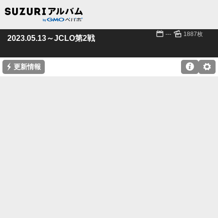
📅
🌄
---
1887枚
2023.05.13～JCLO第2戦
⚡

⚙
更新情報