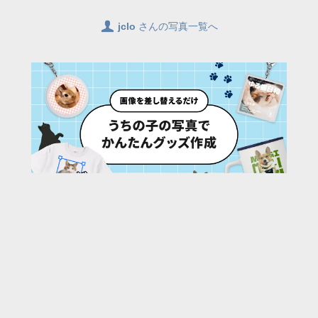
👤
jclo
さんの写真一覧へ
56
/ 1887 枚
URL:
https://30d.jp/jclo/80/photo/1060
投稿者名:
jclo
ファイル名:
DSC_9207.JPG
撮影日時:
2023/05/13 07:57:35