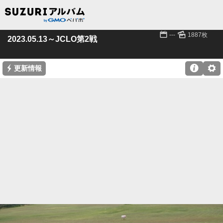
📅
🌄
---
1887枚
2023.05.13～JCLO第2戦
⚡

⚙
更新情報