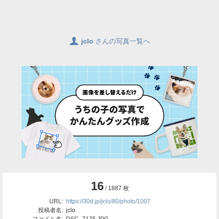
👤
jclo
さんの写真一覧へ
16
/ 1887 枚
URL:
https://30d.jp/jclo/80/photo/1007
投稿者名:
jclo
ファイル名:
DSC_7175.JPG