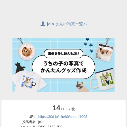
👤
jclo
さんの写真一覧へ
14
/ 1887 枚
URL:
https://30d.jp/jclo/80/photo/1005
投稿者名:
jclo
ファイル名:
DSC_7173.JPG