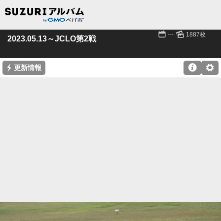
📅
🌄
---
1887枚
2023.05.13～JCLO第2戦
⚡

⚙
更新情報