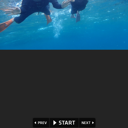
⏪
⏩
▶