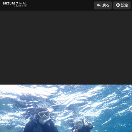

⚙
SUZURIアルバム
戻る
設定