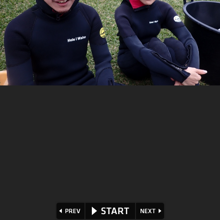
⏪
⏩
▶