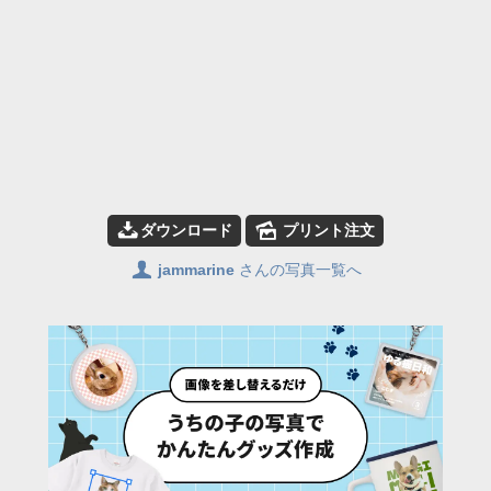
📥
🌄
ダウンロード
プリント注文
👤
jammarine
さんの写真一覧へ