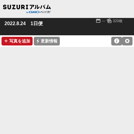
📅
🌄
---
320枚
2022.8.24 1日便
➕
⚡

⚙
写真を追加
更新情報