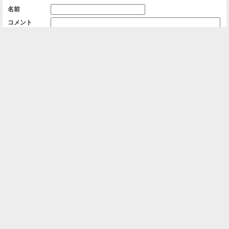
名前
コメント
削除用パスワード

一覧に戻る
Android™ アプリのインストール
Android™ からオンラインアルバムの作成・編
集、共有ができます。
インストール
⌂
📕
ホーム
アルバムを作成