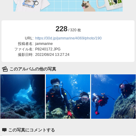
228
/ 320 枚
URL:
https://30d.jp/jammarine/4069/photo/190
投稿者名:
jammarine
ファイル名:
P8240172.JPG
撮影日時:
2022/08/24 13:27:24
🌄
このアルバムの他の写真

この写真にコメントする