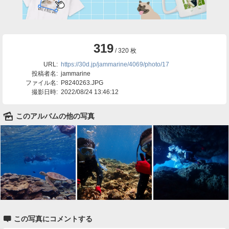
319
/ 320 枚
URL:
https://30d.jp/jammarine/4069/photo/17
投稿者名:
jammarine
ファイル名:
P8240263.JPG
撮影日時:
2022/08/24 13:46:12
🌄
このアルバムの他の写真

この写真にコメントする