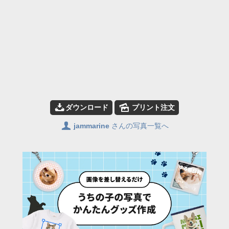
📥
🌄
ダウンロード
プリント注文
👤
jammarine
さんの写真一覧へ