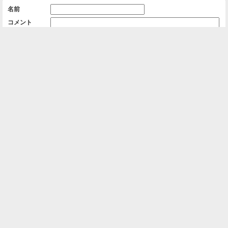
名前
コメント
削除用パスワード

一覧に戻る
Android™ アプリのインストール
Android™ からオンラインアルバムの作成・編
集、共有ができます。
インストール
⌂
📕
ホーム
アルバムを作成