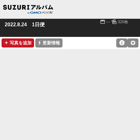
📅
🌄
---
320枚
2022.8.24 1日便
➕
⚡

⚙
写真を追加
更新情報