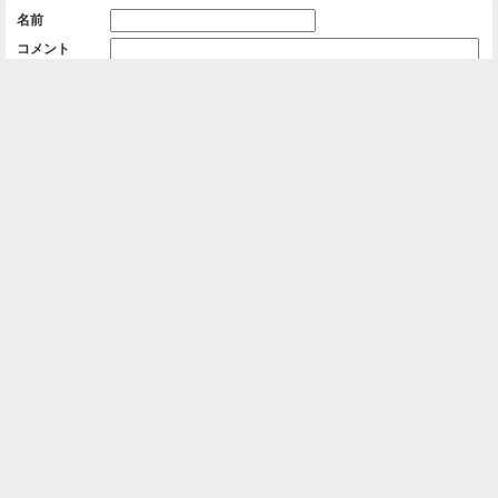
名前
コメント
削除用パスワード

一覧に戻る
Android™ アプリのインストール
Android™ からオンラインアルバムの作成・編
集、共有ができます。
インストール
⌂
📕
ホーム
アルバムを作成