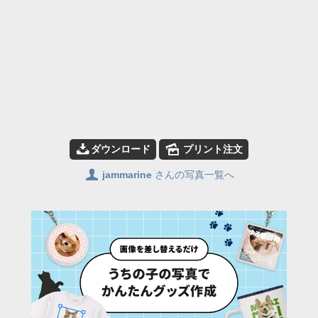
📥
🌄
ダウンロード
プリント注文
👤
jammarine
さんの写真一覧へ