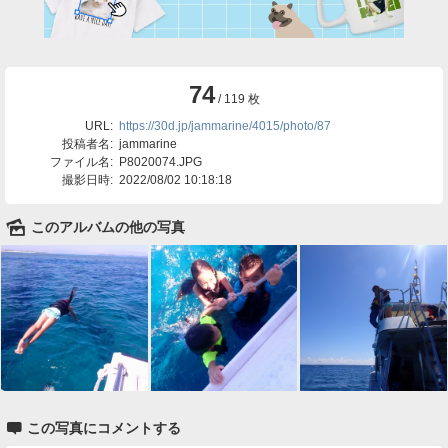
74
/ 119 枚
URL:
https://30d.jp/jammarine/4015/photo/87
投稿者名:
jammarine
ファイル名:
P8020074.JPG
撮影日時:
2022/08/02 10:18:18
🌄
このアルバムの他の写真

この写真にコメントする