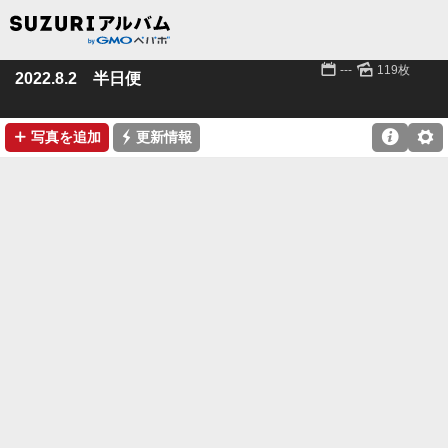
📅
🌄
---
119枚
2022.8.2 半日便
➕
⚡

⚙
写真を追加
更新情報