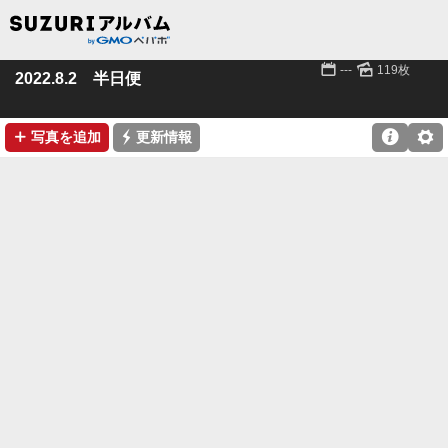
📅
🌄
---
119枚
2022.8.2 半日便
➕
⚡

⚙
写真を追加
更新情報