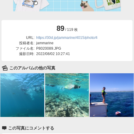
89
/ 119 枚
URL:
https://30d.jp/jammarine/4015/photo/4
投稿者名:
jammarine
ファイル名:
P8020089.JPG
撮影日時:
2022/08/02 10:27:41
🌄
このアルバムの他の写真

この写真にコメントする