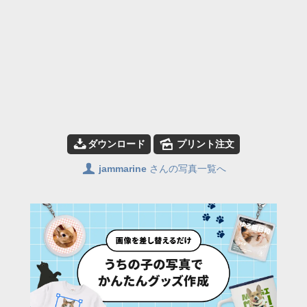
📥
🌄
ダウンロード
プリント注文
👤
jammarine
さんの写真一覧へ