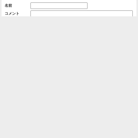
名前
コメント
削除用パスワード

一覧に戻る
Android™ アプリのインストール
Android™ からオンラインアルバムの作成・編
集、共有ができます。
インストール
⌂
📕
ホーム
アルバムを作成