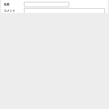
名前
コメント
削除用パスワード

一覧に戻る
Android™ アプリのインストール
Android™ からオンラインアルバムの作成・編
集、共有ができます。
インストール
⌂
📕
ホーム
アルバムを作成