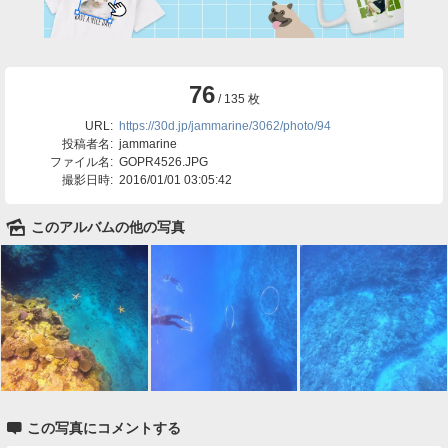
76
/ 135 枚
URL:
https://30d.jp/jammarine/3062/photo/94
投稿者名:
jammarine
ファイル名:
GOPR4526.JPG
撮影日時:
2016/01/01 03:05:42
🌄
このアルバムの他の写真

この写真にコメントする