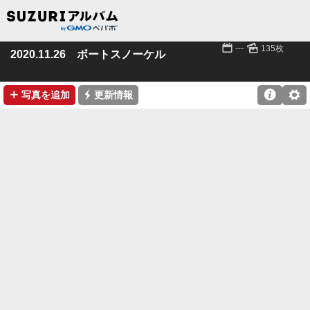
📅
🌄
---
135枚
2020.11.26 ボートスノーケル
➕
⚡

⚙
写真を追加
更新情報