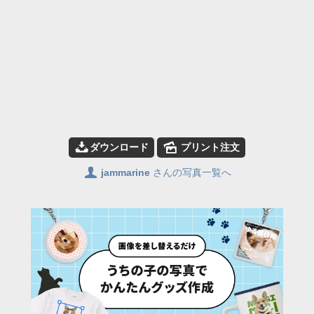
📥
🌄
ダウンロード
プリント注文
👤
jammarine
さんの写真一覧へ