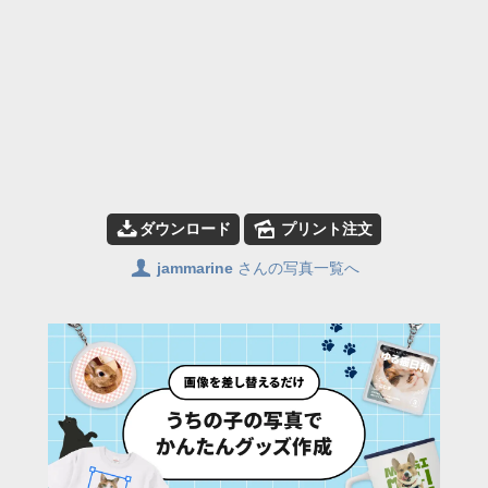
📥
🌄
ダウンロード
プリント注文
👤
jammarine
さんの写真一覧へ