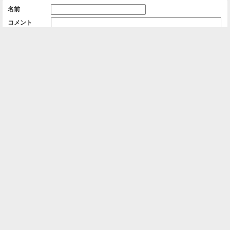
名前
コメント
削除用パスワード

一覧に戻る
Android™ アプリのインストール
Android™ からオンラインアルバムの作成・編
集、共有ができます。
インストール
⌂
📕
ホーム
アルバムを作成