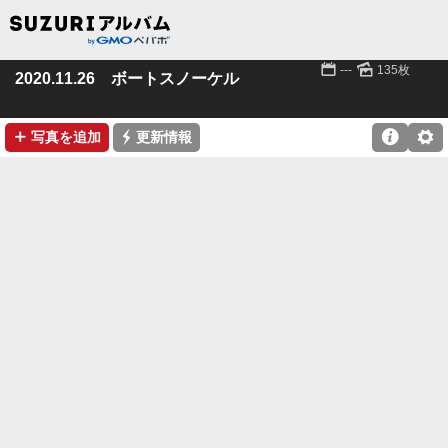
📅
🌄
---
135枚
2020.11.26 ボートスノーケル
➕
⚡

⚙
写真を追加
更新情報