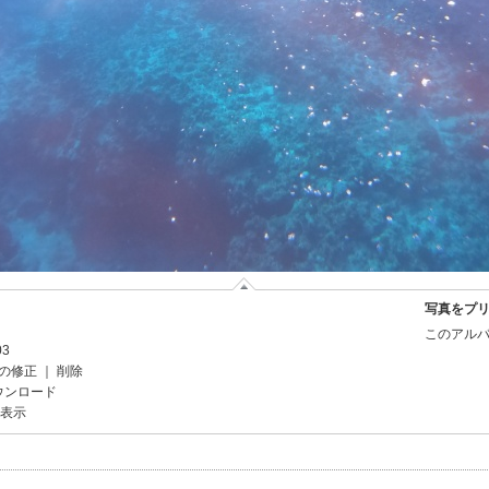
写真をプ
このアルバ
03
の修正
｜
削除
ウンロード
を表示