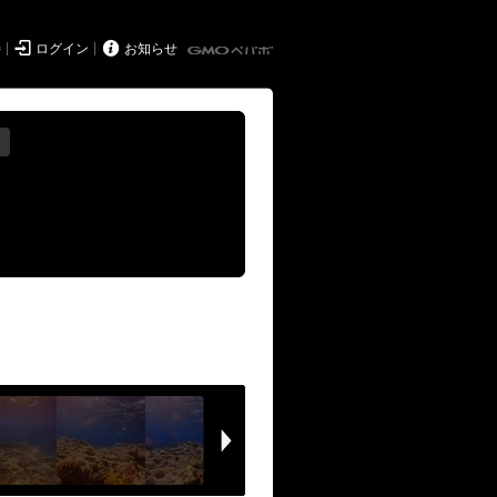


持
ログイン
お知らせ
る