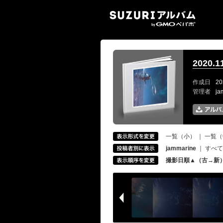
SUZ
2020
作成日
20
管理者
ja
一覧（小）
｜
一覧（
jammarine
｜
すべて
撮影日順▲（古→新