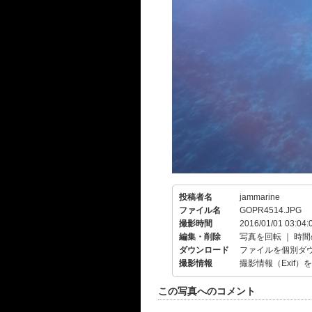
投稿者名
jammarine
ファイル名
GOPR4514.JPG
撮影時間
2016/01/01 03:04:
編集・削除
写真を回転
｜
時間
ダウンロード
ファイルを個別ダ
撮影情報
撮影情報（Exif）
この写真へのコメント