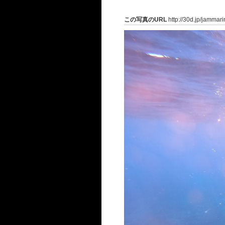
この写真のURL
http://30d.jp/jammar