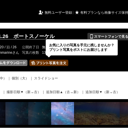
URIアルバム

★
無料ユーザー登録
有料プランなら画像サイズ保
📱
.11.26 ボートスノーケル
スマートフォンで見
お気に入りの写真を手元に残しませんか？
20 / 11 / 26
公開終了日
無期限
イベントの期間
---
プリント写真をポストにお届けします
mmarineさん
写真の枚数
135 / 2000枚
中）
｜
個別（大）
｜
スライドショー
）
｜
撮影日順▼（新→古）
｜
追加日順▲（古→新）
｜
追加日順▼（新→古）