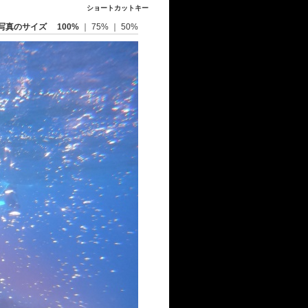
ショートカットキー
写真のサイズ
100%
｜
75%
｜
50%